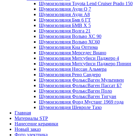
Шумоизоляция Toyota Lend Cruiser Prado 150
Шумоизоляция Ауди Q 7
Шумоизоляция Ауди А8
Шумоизоляция Бмв 6 ГТ
Шумоизоляция БМВ Х 5
Шумоизоляция Волга 21
Шумоизоляция Вольво XC 90
Шумоизоляция Вольво ХС60
Шумоизоляция Киа Оптима
Шумоизоляция Мерседес Виано
Шумоизоляция Митсубиси Паджеро 4
Шумоизоляция Митсубиси Паджеро Пинин
Шумоизоляция Ниссан Альмера
Шумоизоляция Рено Сандеро
Шумоизоляция ФольксВаген Мультивен
Шумоизоляция ФольксВаген Пассат Б7
Шумоизоляция ФольксВаген Поло
Шумоизоляция ФольксВаген Тигуан
Шумоизоляция Форд Мустанг 1969 года
Шумоизоляция Шевроле Тахо
Главная
Материалы STP
Нанесение керамики
Новый заказ
Фото электрика