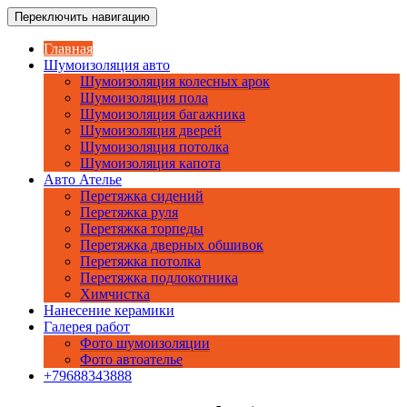
Перейти
www.car-akademia.ru
Переключить навигацию
Тюнинг Ателье автомобилей
к
содержимому
Главная
Шумоизоляция авто
Шумоизоляция колесных арок
Шумоизоляция пола
Шумоизоляция багажника
Шумоизоляция дверей
Шумоизоляция потолка
Шумоизоляция капота
Авто Ателье
Перетяжка сидений
Перетяжка руля
Перетяжка торпеды
Перетяжка дверных обшивок
Перетяжка потолка
Перетяжка подлокотника
Химчистка
Нанесение керамики
Галерея работ
Фото шумоизоляции
Фото автоателье
+79688343888