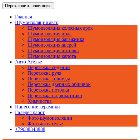
Перейти
www.car-akademia.ru
Переключить навигацию
Тюнинг Ателье автомобилей
к
содержимому
Главная
Шумоизоляция авто
Шумоизоляция колесных арок
Шумоизоляция пола
Шумоизоляция багажника
Шумоизоляция дверей
Шумоизоляция потолка
Шумоизоляция капота
Авто Ателье
Перетяжка сидений
Перетяжка руля
Перетяжка торпеды
Перетяжка дверных обшивок
Перетяжка потолка
Перетяжка подлокотника
Химчистка
Нанесение керамики
Галерея работ
Фото шумоизоляции
Фото автоателье
+79688343888