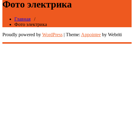
Фото электрика
Главная
/
Фото электрика
Proudly powered by
WordPress
| Theme:
Appointee
by Webriti