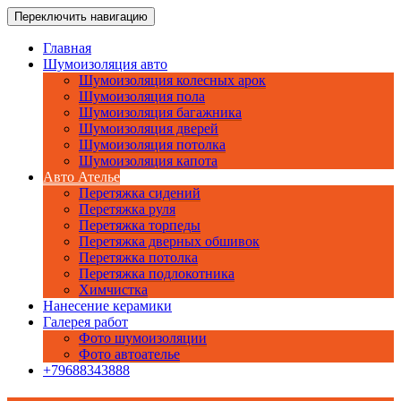
Перейти
www.car-akademia.ru
Переключить навигацию
Тюнинг Ателье автомобилей
к
содержимому
Главная
Шумоизоляция авто
Шумоизоляция колесных арок
Шумоизоляция пола
Шумоизоляция багажника
Шумоизоляция дверей
Шумоизоляция потолка
Шумоизоляция капота
Авто Ателье
Перетяжка сидений
Перетяжка руля
Перетяжка торпеды
Перетяжка дверных обшивок
Перетяжка потолка
Перетяжка подлокотника
Химчистка
Нанесение керамики
Галерея работ
Фото шумоизоляции
Фото автоателье
+79688343888