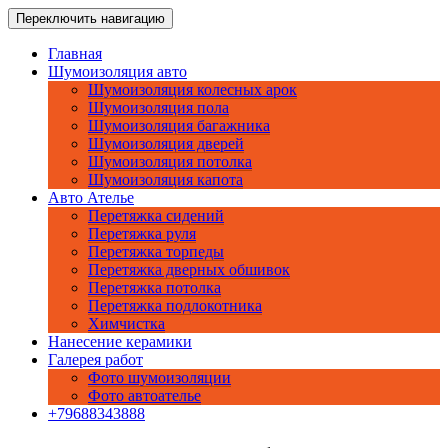
Перейти
www.car-akademia.ru
Переключить навигацию
Тюнинг Ателье автомобилей
к
содержимому
Главная
Шумоизоляция авто
Шумоизоляция колесных арок
Шумоизоляция пола
Шумоизоляция багажника
Шумоизоляция дверей
Шумоизоляция потолка
Шумоизоляция капота
Авто Ателье
Перетяжка сидений
Перетяжка руля
Перетяжка торпеды
Перетяжка дверных обшивок
Перетяжка потолка
Перетяжка подлокотника
Химчистка
Нанесение керамики
Галерея работ
Фото шумоизоляции
Фото автоателье
+79688343888