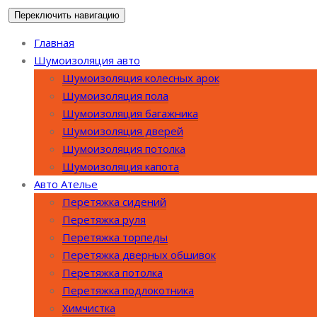
Перейти
Переключить навигацию
www.car-akademia.ru
Тюнинг Ателье автомобилей
к
Главная
содержимому
Шумоизоляция авто
Шумоизоляция колесных арок
Шумоизоляция пола
Шумоизоляция багажника
Шумоизоляция дверей
Шумоизоляция потолка
Шумоизоляция капота
Авто Ателье
Перетяжка сидений
Перетяжка руля
Перетяжка торпеды
Перетяжка дверных обшивок
Перетяжка потолка
Перетяжка подлокотника
Химчистка