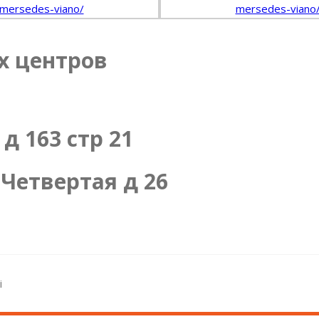
х центров
д 163 стр 21
Четвертая д 26
i